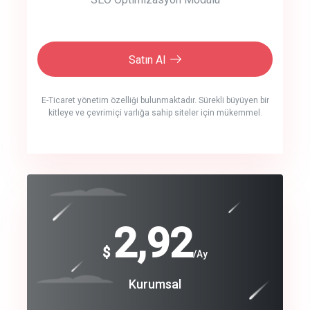
Satın Al
E-Ticaret yönetim özelliği bulunmaktadır. Sürekli büyüyen bir
kitleye ve çevrimiçi varlığa sahip siteler için mükemmel.
crm auto cync
click to call back
240
2,92
$
$
/year
/Ay
track energy costs
Coroprate
Kurumsal
predictive dialing