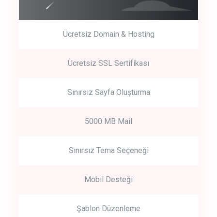
Ücretsiz Domain & Hosting
Get Started
Ücretsiz SSL Sertifikası
Start by trying our service for 30 days free trial no credit card
required.
Sınırsız Sayfa Oluşturma
5000 MB Mail
Sınırsız Tema Seçeneği
Mobil Desteği
Şablon Düzenleme