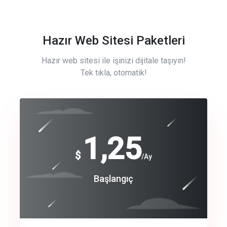
Hazır Web Sitesi Paketleri
Hazır web sitesi ile işinizi dijitale taşıyın!
Tek tıkla, otomatik!
Free
1,25
$
/Ay
Basic
Başlangıç