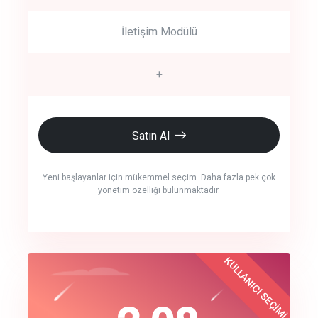
İletişim Modülü
+
Satın Al
Yeni başlayanlar için mükemmel seçim. Daha fazla pek çok
yönetim özelliği bulunmaktadır.
crm auto cync
KULLANICI SEÇİMİ
Best Choice
click to call back