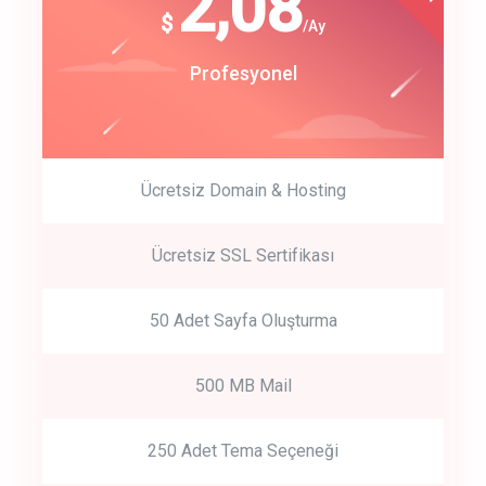
180
2,08
$
$
/year
/Ay
track energy costs
Start Up
Profesyonel
predictive dialing
Ücretsiz Domain & Hosting
Get Started
Ücretsiz SSL Sertifikası
Start by trying our service for 30 days free trial no credit card
required.
50 Adet Sayfa Oluşturma
500 MB Mail
250 Adet Tema Seçeneği